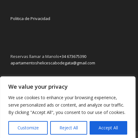
Politica de Privacidad
Reservas llamar a Manolo
+34 673675390
apartamentoshelicescabodegata@gmail.com
We value your privacy
Consultas llamar a Lourdes
+34 617092829
We use cookies to enhance your browsing experience,
apartamentoshelicescabodegata@gmail.com
serve personalized ads or content, and analyze our traffic.
By clicking "Accept All", you consent to our use of cookies.
Customize
Reject All
Accept All